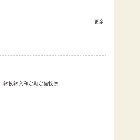
更多...
转换转入和定期定额投资...