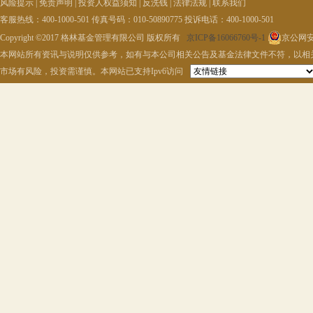
风险提示
|
免责声明
|
投资人权益须知
|
反洗钱
|
法律法规
|
联系我们
客服热线：400-1000-501 传真号码：010-50890775 投诉电话：400-1000-501
Copyright ©2017 格林基金管理有限公司 版权所有
京ICP备16066760号-1
京公网安备
本网站所有资讯与说明仅供参考，如有与本公司相关公告及基金法律文件不符，以相
市场有风险，投资需谨慎。本网站已支持Ipv6访问